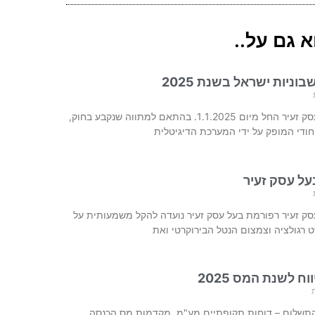
 גם על..
וניות ישראל בשנת 2025
עדכון – רפורמת בעל עסק זעיר החל מיום 1.1.2025. בהתאם למתווה שנקבע בחוק,
ודי המופק על ידי המערכת הדיגיטלית
על עסק זעיר
סק זעיר רפורמת בעל עסק זעיר נועדה להקל משמעותית על
רגולציה וצמצום הנטל הבירוקרטי ואת
ח לשנת המס 2025
והתשלום – דוחות תקופתיים מע"מ, מקדמות מס הכנסה