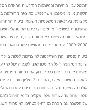
המוטל עליו בזהירות ובמיומנות הנדרשות מהאדם הסבי
הלקוח, או מי מטעמו, אשר נפגעו כתוצאה מרשלנות בע
מקצועית בערכאות המשפטיות השונות. ביטוח האחריו
החשבונות בישראל, מותאם לצרכיהם של מנהלי חשבונו
ומתנאי ביטוח מצויינים. לא פחות חשוב, הפרמיה הש
1000-2000 ₪ מהפרמיה הממוצעת לשנה הנגבית כיום בשוק בעבור פוליסות מקבילות.
ביטוח פנסיוני וקרן השתלמות לא צריכות לעלות ביוקר
שיעור דמי הניהול על החיסכון שלנו לפנסיה יכול להג
מאיתנו אינם טורחים כלל לבדוק את דו"חות הפנסיה הר
אולם מעכשיו, מנהלי חשבונות החברים בלשכת מנהלי ה
טלפון אחת עד עשרות אלפי שקלים בדמי הניהול ולהגד
של הלשכה עם חברת מנורה-מבטחים. לא פחות חשובה