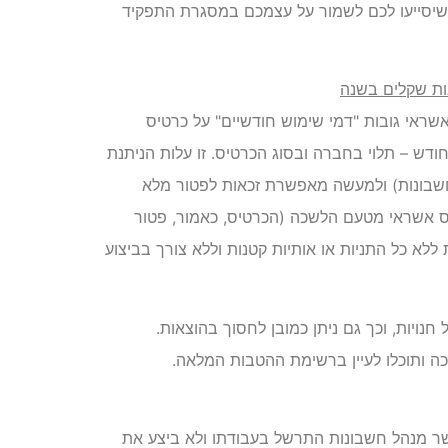
סיסיים והכרחיים שיסייעו לכם לשמור על עצמכם במסגרת התפקיד
ות שקלים בשנה
שראי גובות "דמי שימוש חודשיים" על כרטיס
לל סכום הנע בין 10 ל-22 שקלים לחודש – תלוי בחברה ובסוג הכרטיס. זו עלות הניתנת
שבונות) ולמעשה מאפשרת זכאות לפטור מלא
יס אשראי מטעם הלשכה (הכרטיס, כאמור, פטור
 ללא כל התניות או אותיות קטנות וללא צורך בביצוע
חנויות, וכך גם ניתן כמובן לחסוך בהוצאות.
 ותוכלו לעיין ברשימת ההטבות המלאה.
שר מנהל חשבונות התרשל בעבודתו ולא ביצע את