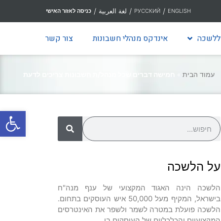
/
/
/
لغة العربية
ENGLISH
РУССКИЙ
כניסה לאזור האישי
ללשכה
אינדקס מנהלי חשבונות
צור קשר
עמוד הבית
»
חמישה דברים שכל מנהל/ת חשבונות צריכים לדעת
פתח סרגל
על הלשכה
הלשכה הינה האגוד המקצועי של ענף מנה"ח
בישראל, המקיף מעל 50,000 איש העוסקים בתחום.
הלשכה פועלת במטרה לשמר ולשפר את האינטרסים
המקצועיים והכלכליים של העוסקים בו.