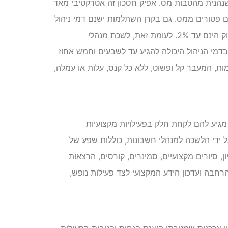
 שהיא תכנית חסכון לטווח של 6 שנים, שנהנית מהטבות מס. אפיק חסכון זה אטרקטיבי מאד
 פטורים ממס. גם בקרן השתלמות ישנם דמי ניהול
שנתיים, כאשר דמי הניהול השנתיים המרביים על פי חוק הינם עד 2%. לעומת זאת, לשכת מנהלי
מי הניהול היכולה להגיע עד לשבעים וחמש אחוז
ת, המעבר קל ופשוט, ללא כל קנס, עלות או עמלה,
 מגיע להם לקחת חלק בפעילויות מקצועיות
על ידי הלשכה למנהלי חשבונות, כוללות שפע של
ון, סיורים מקצועיים, סמינרים, קורסים, הרצאות
רחבה ועדכון הידע המקצועי לצד פעילות נופש,