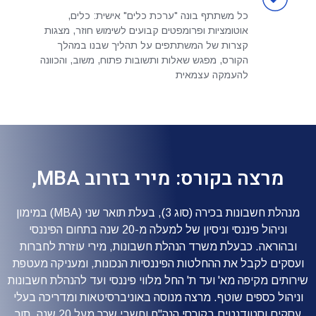
כל משתתף בונה "ערכת כלים" אישית: כלים,
אוטומציות ופרומפטים קבועים לשימוש חוזר, מצגות
קצרות של המשתתפים על תהליך שבנו במהלך
הקורס, מפגש שאלות ותשובות פתוח, משוב, והכוונה
להעמקה עצמאית
מרצה בקורס: מירי בזרוב MBA,
מנהלת חשבונות בכירה (סוג 3), בעלת תואר שני (MBA) במימון
וניהול פיננסי וניסיון של למעלה מ-20 שנה בתחום הפיננסי
ובהוראה. כבעלת משרד הנהלת חשבונות, מירי עוזרת לחברות
ועסקים לקבל את ההחלטות הפיננסיות הנכונות, ומעניקה מעטפת
שירותים מקיפה מא' ועד ת' החל מלווי פיננסי ועד להנהלת חשבונות
וניהול כספים שוטף. מרצה מנוסה באוניברסיטאות ומדריכה בעלי
עסקים וסטודנטים בקורסי הנה"ח וחשבי שכר מעל 20 שנה, תוך