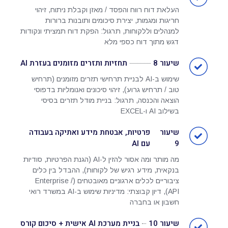
העלאת דוח רווח והפסד / מאזן וקבלת ניתוח, זיהוי
חריגות ומגמות, יצירת סיכומים ותובנות ברורות
למנהלים וללקוחות, תרגול: הפקת דוח תמציתי ונקודות
דגש מתוך דוח כספי מלא
שיעור 8
תחזיות ותזרים מזומנים בעזרת AI
שימוש ב-AI לבניית תרחישי תזרים מזומנים (תרחיש
טוב / תרחיש גרוע), זיהוי סיכונים ואנומליות בדפוסי
הוצאה והכנסה, תרגול: בניית מודל תזרים בסיסי
בשילוב AI ו-EXCEL
שיעור
פרטיות, אבטחת מידע ואתיקה בעבודה
9
עם AI
מה מותר ומה אסור להזין ל-AI (הגנת הפרטיות, סודיות
בנקאית, מידע רגיש של לקוחות), ההבדל בין כלים
ציבוריים לכלים ארגוניים מאובטחים (Enterprise /
API), דיון קבוצתי: מדיניות שימוש ב-AI במשרד רואי
חשבון או בחברה
שיעור 10
בניית מערכת AI אישית + סיכום קורס