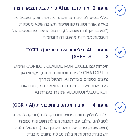
שיעור 2
איך לדבר עם AI כדי לקבל תוצאה רצויה
כללי בסיס לכתיבת פרומפט: מה אני רוצה, בשביל מי,
באיזה אורך וטון, תיקון ושיפור תשובה שלא מספקת
("לא בדיוק זה, תשנה..."), תרגול: שיפור פרומפטים על
דוגמאות אמיתיות מהעבודה היומיומית
שיעור
AI וגיליונות אלקטרוניים (EXCEL /
SHEETS)
3
היכרות עם COPILO , CLAUDE FOR EXCEL ושימוש
ב-CHATGPT ליצירת נוסחאות, ניתוח, ניקוי וארגון
נתונים כספיים בעזרת AI, תרגול מודרך
צעד-אחר-צעד: בניית דוח התאמת בנק, נוסחאות
VLOOKUP/XLOOKUP שנוצרו בעזרת AI
שיעור 4
עיבוד מסמכים וחשבוניות (OCR + AI)
כלים לחילוץ נתונים מחשבוניות וקבלות (סריקה להמרה
לטבלה), שילוב עם תוכנות הנהלת חשבונות נפוצות
(חשבשבת, פריוריטי, רואה חשבון ועוד), תרגול: הזנת
חשבוניות סרוקות וקבלת טבלת נתונים מובנית