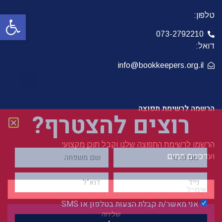
פתח סרגל
טלפון:
073-2792210
דואל:
info@bookkeepers.org.il
הרשמה לרשימת תפוצה
רוצים להצטרף?
הרשמו לרשימת התפוצה שלנו וקבל תוכן מקצועי
ועדכונים חמים
אני מאשר/ת קבלת הצעות בטלפון או SMS
שליחה