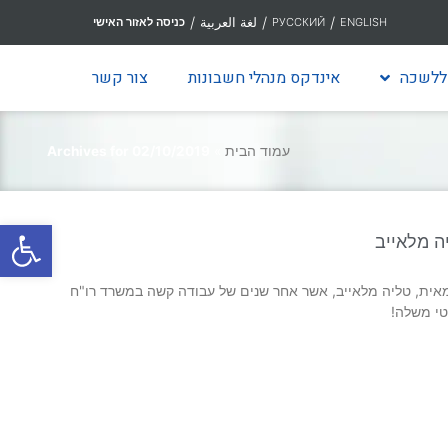
/
/
/
لغة العربية
ENGLISH
РУССКИЙ
כניסה לאזור האישי
ללשכה
אינדקס מנהלי חשבונות
צור קשר
עמוד הבית
»
Archives for 02/10/2019
פתח סרגל
ה מלאייב
אית, טליה מלאייב, אשר אחר שנים של עבודה קשה במשרד רו"ח
י משלה!