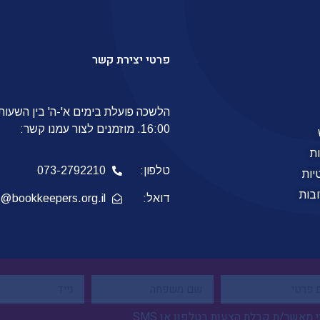
פרטי יצירת קשר
16:00. מוזמנים לצור עמנו קשר:
ת
טלפון:
073-2792210
יות
בות
דואל:
o@bookkeepers.org.il
 מאשר/ת קבלת הצעות בטלפון או SMS