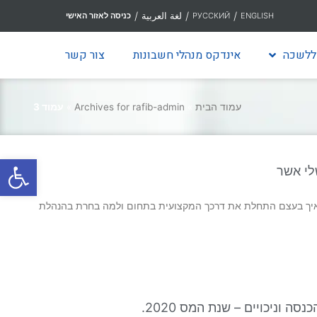
/
/
/
لغة العربية
ENGLISH
РУССКИЙ
כניסה לאזור האישי
ללשכה
אינדקס מנהלי חשבונות
צור קשר
עמוד הבית
»
Archives for rafib-admin
»
עמוד 3
פתח סרגל
לי אשר
יך בעצם התחלת את דרכך המקצועית בתחום ולמה בחרת בהנהלת
ה וניכויים – שנת המס 2020.